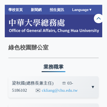
跳
學校首頁
新聞網
招生資訊
Language▼
到
主
要
內
容
區
綠色校園辦公室
業務職掌
梁秋國(總務長兼主任) ☏ 03-
5186102 ✉️
ckliang@chu.edu.tw